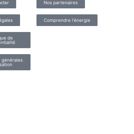
cter
Nos partenaires
égales
Comprendre l'énergie
que de
ntialité
 générales
isation