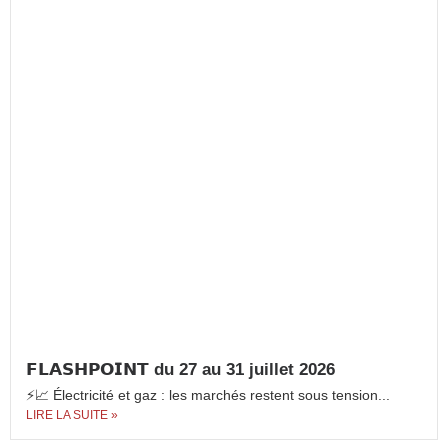
𝗙𝗟𝗔𝗦𝗛𝗣𝗢𝗜𝗡𝗧 du 27 au 31 juillet 2026
⚡📈 Électricité et gaz : les marchés restent sous tension...
LIRE LA SUITE »