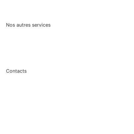
Brive-la-Gaillarde
Nos autres services
Offre de parrainage
Application Flash Energie
Contacts
Recevoir une offre
Nous contacter
Mentions légales