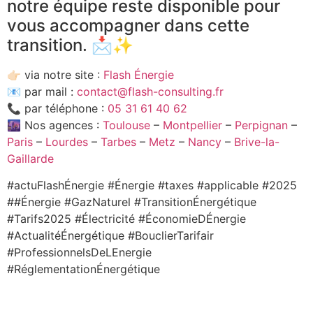
notre équipe reste disponible pour
vous accompagner dans cette
transition. 📩✨
👉🏻 via notre site :
Flash Énergie
📧 par mail :
contact@flash-consulting.fr
📞 par téléphone :
05 31 61 40 62
🌆 Nos agences :
Toulouse
–
Montpellier
–
Perpignan
–
Paris
–
Lourdes
–
Tarbes
–
Metz
–
Nancy
–
Brive-la-
Gaillarde
#actuFlashÉnergie #Énergie #taxes #applicable #2025
##Énergie #GazNaturel #TransitionÉnergétique
#Tarifs2025 #Électricité #ÉconomieDÉnergie
#ActualitéÉnergétique #BouclierTarifair
#ProfessionnelsDeLEnergie
#RéglementationÉnergétique