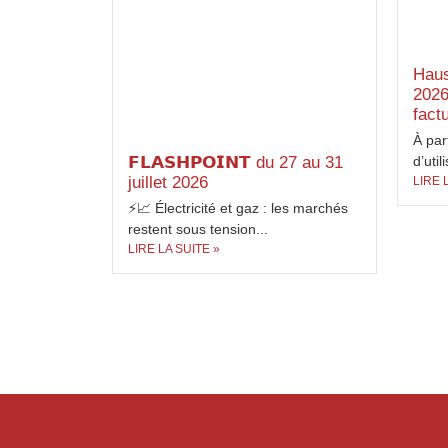
Haus
2026
factu
À par
𝗙𝗟𝗔𝗦𝗛𝗣𝗢𝗜𝗡𝗧 du 27 au 31
d’util
juillet 2026
LIRE 
⚡📈 Électricité et gaz : les marchés
restent sous tension...
LIRE LA SUITE »