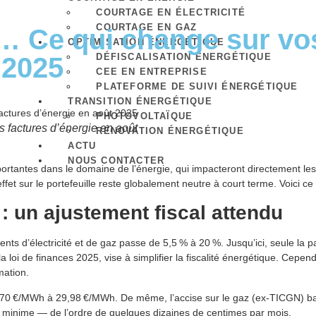
COURTAGE EN ÉLECTRICITÉ
COURTAGE EN GAZ
… Ce qui change sur vo
OPTIMISATION ÉNERGÉTIQUE
DÉFISCALISATION ÉNERGÉTIQUE
 2025
CEE EN ENTREPRISE
PLATEFORME DE SUIVI ÉNERGÉTIQUE
TRANSITION ÉNERGÉTIQUE
PHOTOVOLTAÏQUE
 factures d’énergie en août
RÉNOVATION ÉNERGÉTIQUE
ACTU
NOUS CONTACTER
tantes dans le domaine de l’énergie, qui impacteront directement les f
fet sur le portefeuille reste globalement neutre à court terme. Voici ce qu
: un ajustement fiscal attendu
ts d’électricité et de gaz passe de 5,5 % à 20 %. Jusqu’ici, seule la p
a loi de finances 2025, vise à simplifier la fiscalité énergétique. Cepe
ation.
e 33,70 €/MWh à 29,98 €/MWh. De même, l’accise sur le gaz (ex-TICGN) 
est minime — de l’ordre de quelques dizaines de centimes par mois.