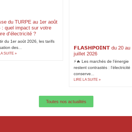
se du TURPE au 1er août
 : quel impact sur votre
re d’électricité ?
tir du 1er août 2026, les tarifs
𝗙𝗟𝗔𝗦𝗛𝗣𝗢𝗜𝗡𝗧 du 20 au
isation des...
juillet 2026
LA SUITE »
⚡🔥 Les marchés de l’énergie
restent contrastés : l’électricité
conserve...
LIRE LA SUITE »
Toutes nos actualités