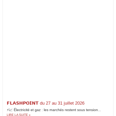
𝗙𝗟𝗔𝗦𝗛𝗣𝗢𝗜𝗡𝗧 du 27 au 31 juillet 2026
⚡📈 Électricité et gaz : les marchés restent sous tension...
LIRE LA SUITE »