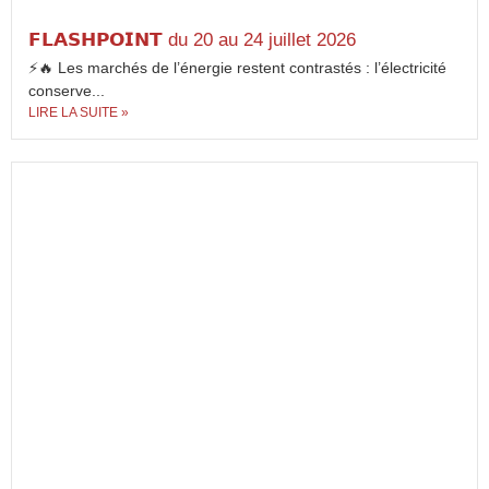
𝗙𝗟𝗔𝗦𝗛𝗣𝗢𝗜𝗡𝗧 du 20 au 24 juillet 2026
⚡🔥 Les marchés de l’énergie restent contrastés : l’électricité
conserve...
LIRE LA SUITE »