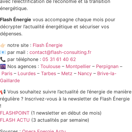
avec l’électrification de l’économie et la transition
énergétique.
Flash Énergie
vous accompagne chaque mois pour
décrypter l’actualité énergétique et sécuriser vos
dépenses.
👉🏻 notre site :
Flash Énergie
📧 par mail :
contact@flash-consulting.fr
📞 par téléphone :
05 31 61 40 62
🌆 Nos agences :
Toulouse
–
Montpellier
–
Perpignan
–
Paris
–
Lourdes
–
Tarbes
–
Metz
–
Nancy
–
Brive-la-
Gaillarde
📢 Vous souhaitez suivre l’actualité de l’énergie de manière
régulière ? Inscrivez-vous à la newsletter de Flash Énergie
!
FLASHPOINT
(1 newsletter en début de mois)
FLASH ACTU
(3 actualités par semaine)
Sources :
Opera Energie Actu