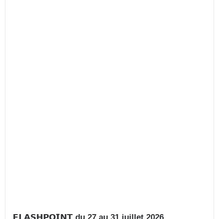
𝗙𝗟𝗔𝗦𝗛𝗣𝗢𝗜𝗡𝗧 du 27 au 31 juillet 2026