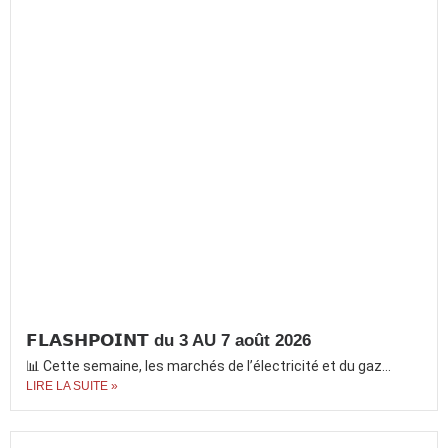
𝗙𝗟𝗔𝗦𝗛𝗣𝗢𝗜𝗡𝗧 du 3 AU 7 août 2026
📊 Cette semaine, les marchés de l’électricité et du gaz...
LIRE LA SUITE »