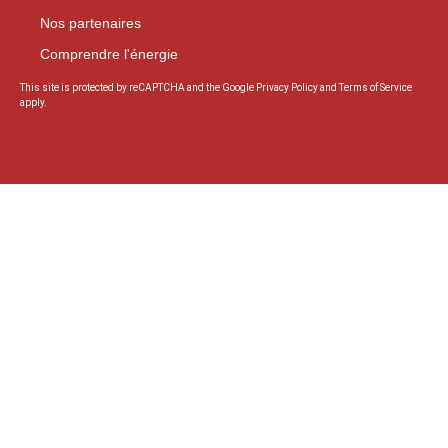
Nos partenaires
Comprendre l'énergie
This site is protected by reCAPTCHA and the Google
Privacy Policy
and
Terms of Service
apply.