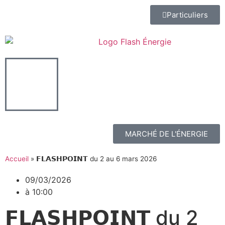
Particuliers
MARCHÉ DE L'ÉNERGIE
Accueil
»
𝗙𝗟𝗔𝗦𝗛𝗣𝗢𝗜𝗡𝗧 du 2 au 6 mars 2026
09/03/2026
à
10:00
𝗙𝗟𝗔𝗦𝗛𝗣𝗢𝗜𝗡𝗧 du 2