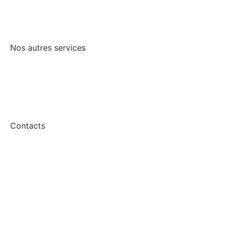
Brive-la-Gaillarde
Nos autres services
Offre de parrainage
Application Flash Energie
Contacts
Recevoir une offre
Nous contacter
Mentions légales