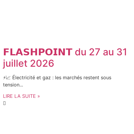
𝗙𝗟𝗔𝗦𝗛𝗣𝗢𝗜𝗡𝗧 du 27 au 31
juillet 2026
⚡📈 Électricité et gaz : les marchés restent sous
tension...
LIRE LA SUITE »