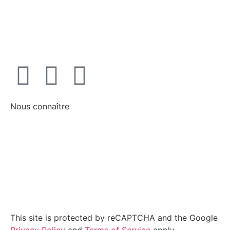
Politique de confidentialité
Conditions générales d'utilisation
Nous connaître
Notre identité
Nos partenaires
Comprendre l'énergie
This site is protected by reCAPTCHA and the Google
Privacy Policy
and
Terms of Service
apply.